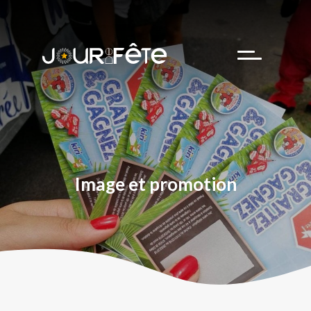
Team building
Hôtesse d’accueil
Business cases
Nos partenaires
Image et promotion