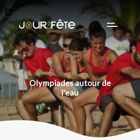
Team building
Hôtesse d’accueil
Business cases
Nos partenaires
Olympiades autour de
l'eau